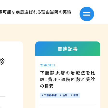
療可能な疾患
選ばれる理由
当院の実績
関連記事
診
2026.03.31
下肢静脈瘤の治療法を比
較！費用・通院回数と受診
の目安
下肢静脈瘤
治療
奈良