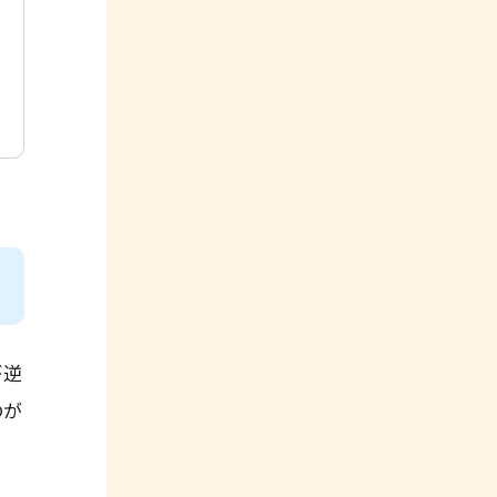
が逆
のが