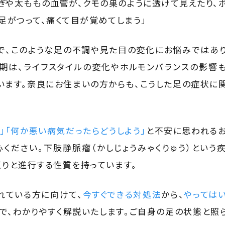
はぎや太ももの血管が、クモの巣のように透けて見えたり、
足がつって、痛くて目が覚めてしまう」
で、このような足の不調や見た目の変化にお悩みではあ
時期は、ライフスタイルの変化やホルモンバランスの影響
います。奈良にお住まいの方からも、こうした足の症状に
」「何か悪い病気だったらどうしよう」
と不安に思われる
心ください。下肢静脈瘤（かしじょうみゃくりゅう）という
くりと進行する性質を持っています。
れている方に向けて、
今すぐできる対処法
から、
やっては
で、わかりやすく解説いたします。ご自身の足の状態と照