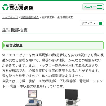
トップページ
>
診療支援部紹介
>
臨床検査科 生理機能検査
サブメニュー
生理機能検査
超音波検査
体にエコーゼリーをぬり高周波の音(超音波)をあて物質により音の反
射が異なる原理を用いて、臓器の形や性状、がんなどの腫瘤がない
かをみています。また、ドップラー効果を利用して血流の速さや、
方向が確認でき、心臓弁膜症や血管の狭窄をみることができます。
音を使った検査ですので、体への悪影響はありません。
当院では、心臓・腹部・血管(頸動脈・下肢動静脈・腎動脈・シャン
ト)・乳腺・甲状腺の検査を行っています。