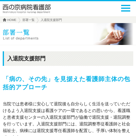
HOME
部署一覧
入退院支援部門
入退院支援部門
「病の、その先」を見据えた看護師主体の包
括的アプローチ
当院では患者様に安心して退院後も自分らしく生活を送っていただ
けるよう入退院支援は看護ケアの一環であるとの思いから、看護職
と患者支援センターの入退院支援部門が協働で退院支援・退院調整
を行っています。入退院支援部門には、退院調整専従看護師と社会
福祉士、病棟には退院支援専任看護師を配置し、手厚い体制を整え