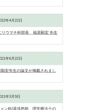
2022年4月22日
.4)にリウマチ科部長 福居顯宏 先生
2021年6月22日
部長/福居顯宏先生の論文が掲載されまし
2021年3月9日
ション科/湯浅悠樹 理学療法士の