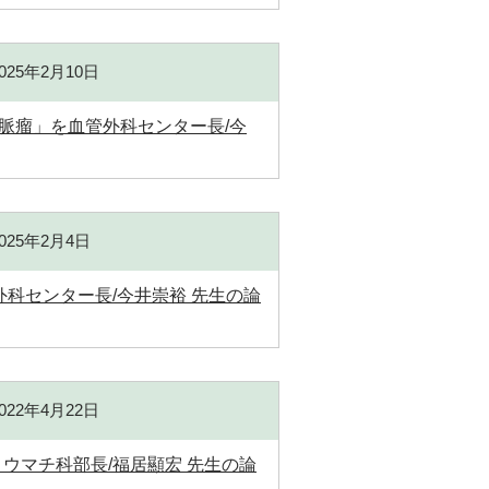
2025年2月10日
脈瘤」を血管外科センター長/今
2025年2月4日
血管外科センター長/今井崇裕 先生の論
2022年4月22日
dicineにリウマチ科部長/福居顯宏 先生の論