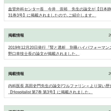
血管外科センター長 今井 崇裕 先生の論文が【日本静脈
31巻3号】に掲載されましたので､ご紹介します。
掲載情報
2019年12月20日発行『腎と透析 別冊ハイパフォーマン
野口幸技士長の論文が掲載されました。
掲載情報
内科医長 高田史門先生の論文(ワルファリン＜より深い歴
【Hospitalist 第7巻 第3号】に掲載されました。